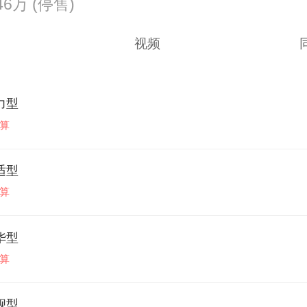
.46万
(停售)
视频
实力型
算
舒适型
算
豪华型
算
旗舰型