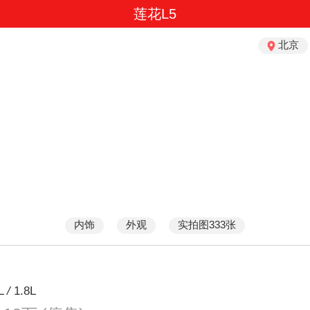
莲花L5
北京
内饰
外观
实拍图333张
6L
/
1.8L