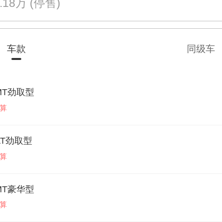
2.18万
(停售)
车款
同级车
6MT劲取型
算
6AT劲取型
算
6MT豪华型
算