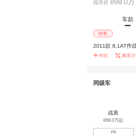
898.0
指导价
车款
停售
2011款 8.1AT作
对比
购车计
同级车
战盾
898.0万起
PK