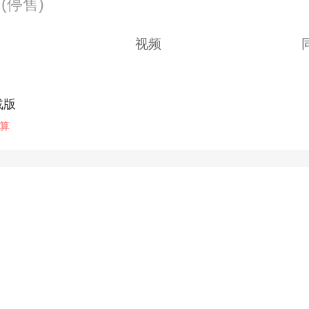
万
(停售)
视频
战版
算