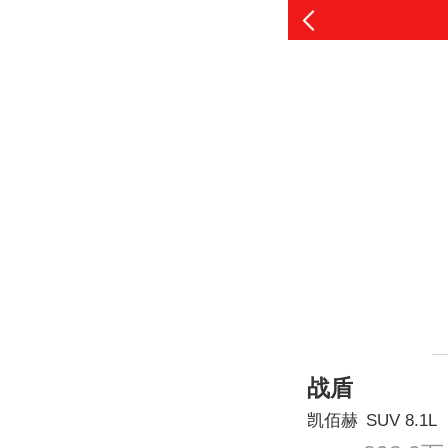
战盾
凯佰赫
SUV
8.1L