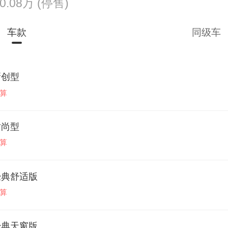
20.08万
(停售)
车款
同级车
T新创型
算
T时尚型
算
AT经典舒适版
算
AT经典天窗版