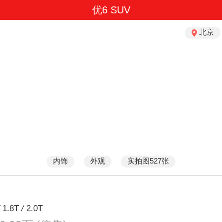
优6 SUV
北京
内饰
外观
实拍图527张
/
1.8T
/
2.0T