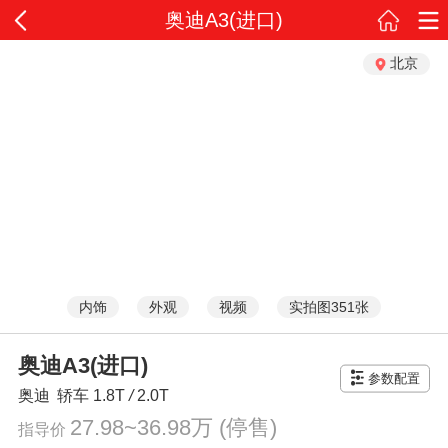
奥迪A3(进口)
北京
内饰
外观
视频
实拍图351张
奥迪A3(进口)
参数配置
奥迪
轿车
1.8T
/
2.0T
27.98~36.98万
(停售)
指导价