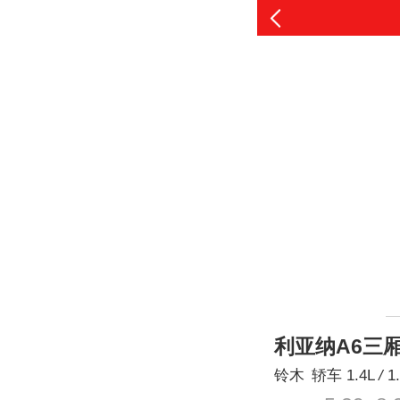
利亚纳A6三
铃木
轿车
1.4L
/
1.