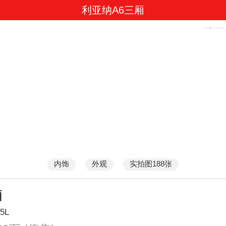
利亚纳A6三厢
内饰
外观
实拍图188张
厢
5L