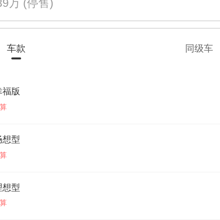
.39万
(停售)
车款
同级车
T幸福版
算
T畅想型
算
T理想型
算