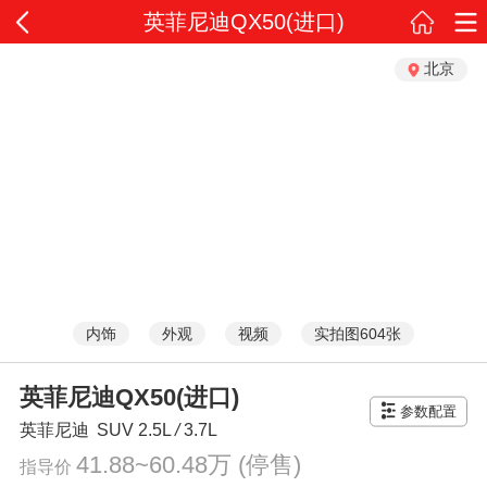
英菲尼迪QX50(进口)
北京
内饰
外观
视频
实拍图604张
英菲尼迪QX50(进口)
参数配置
英菲尼迪
SUV
2.5L
/
3.7L
41.88~60.48万
(停售)
指导价