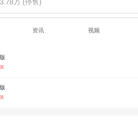
23.78万
(停售)
资讯
视频
享版
算
臻版
算