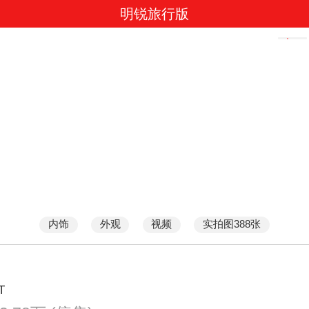
明锐旅行版
内饰
外观
视频
实拍图388张
T