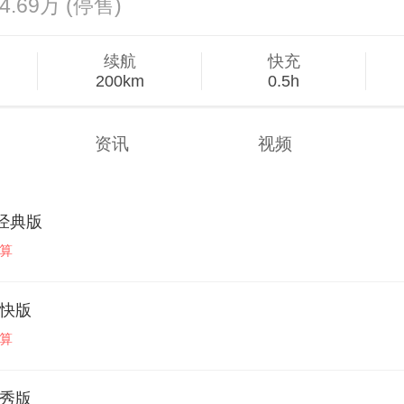
24.69万
(停售)
续航
快充
200km
0.5h
资讯
视频
V 经典版
算
轻快版
算
轻秀版