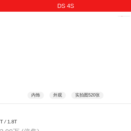
DS 4S
内饰
外观
实拍图520张
6T
/
1.8T