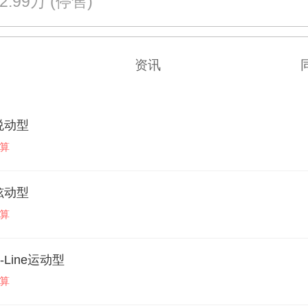
22.99万
(停售)
资讯
 悦动型
算
 炫动型
算
P-Line运动型
算