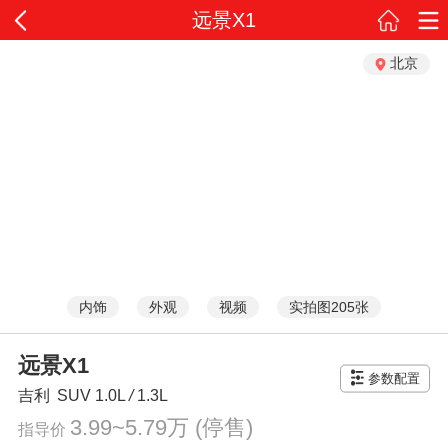
远景X1
北京
内饰
外观
视频
实拍图205张
远景X1
参数配置
吉利
SUV
1.0L
/
1.3L
3.99~5.79万
(停售)
指导价