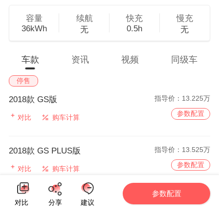
容量
续航
快充
慢充
36kWh
0.5h
无
无
车款
资讯
视频
同级车
停售
指导价：
13.225万
2018款 GS版
参数配置
对比
购车计算
指导价：
13.525万
2018款 GS PLUS版
参数配置
对比
购车计算
参数配置
指导价：
19.98万
2017款 GS版
对比
分享
建议
参数配置