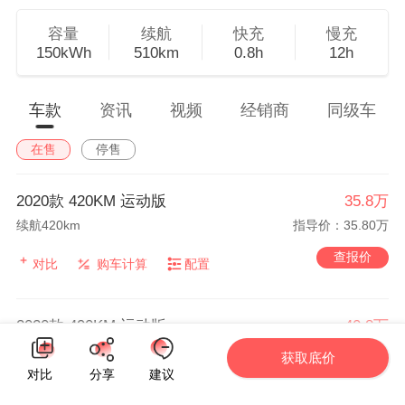
容量
续航
快充
慢充
150kWh
510km
0.8h
12h
车款
资讯
视频
经销商
同级车
在售
停售
2020款 420KM 运动版
35.8万
续航420km
指导价：35.80万
查报价
对比
购车计算
配置
2020款 490KM 运动版
40.8万
续航490km
指导价：40.80万
获取底价
对比
分享
建议
查报价
对比
购车计算
配置