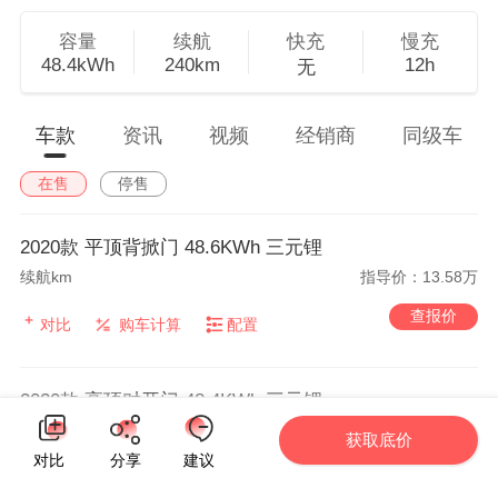
容量
续航
快充
慢充
48.4kWh
240km
12h
无
车款
资讯
视频
经销商
同级车
在售
停售
2020款 平顶背掀门 48.6KWh 三元锂
续航km
指导价：13.58万
查报价
对比
购车计算
配置
2020款 高顶对开门 48.4KWh 三元锂
续航km
指导价：13.98万
获取底价
对比
分享
建议
查报价
对比
购车计算
配置