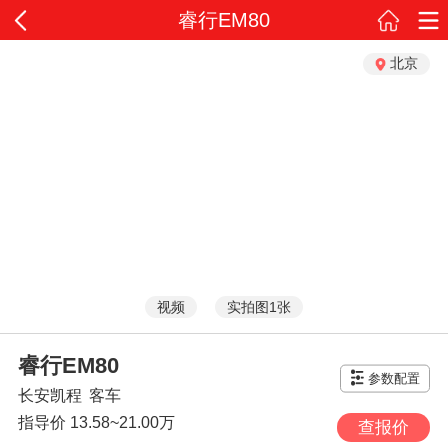
睿行EM80
北京
视频
实拍图1张
睿行EM80
参数配置
长安凯程
客车
指导价
13.58~21.00万
查报价