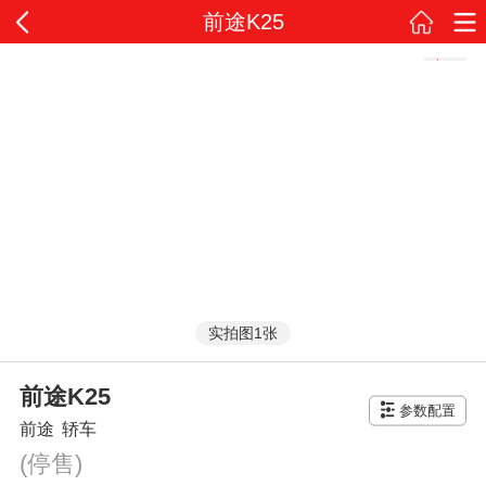
前途K25
实拍图1张
前途K25
参数配置
前途
轿车
(停售)