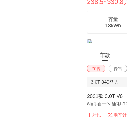
238.5~330.
容量
18kWh
车款
在售
停售
3.0T
340马力
2021款 3.0T V6
8挡手自一体 油耗L/1
对比
购车计