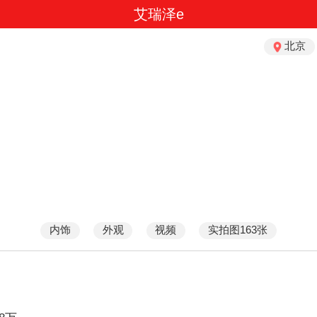
艾瑞泽e
北京
内饰
外观
视频
实拍图163张