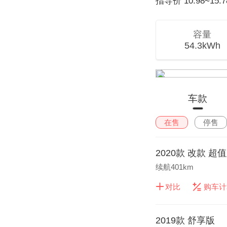
指导价
10.98~15.
容量
54.3kWh
车款
在售
停售
2020款 改款 超
续航401km
对比
购车计
2019款 舒享版