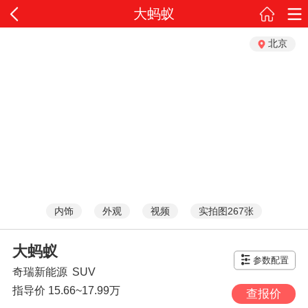
大蚂蚁
北京
内饰
外观
视频
实拍图267张
大蚂蚁
参数配置
奇瑞新能源
SUV
指导价
15.66~17.99万
查报价