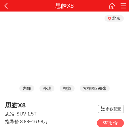
思皓X8
北京
内饰
外观
视频
实拍图298张
思皓X8
参数配置
思皓
SUV
1.5T
指导价
8.88~16.98万
查报价