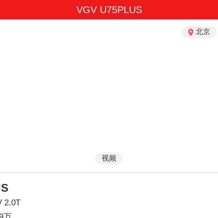
VGV U75PLUS
北京
视频
US
V
2.0T
19万