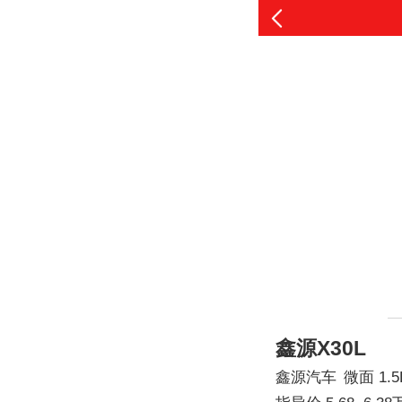
鑫源X30L
鑫源汽车
微面
1.5