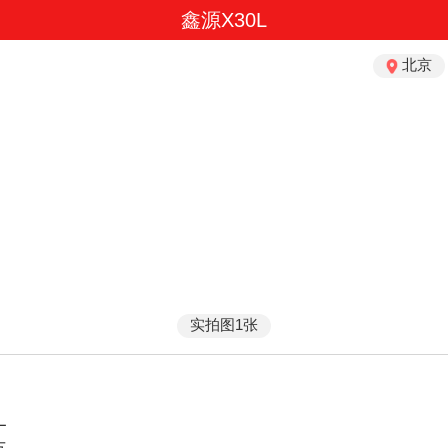
鑫源X30L
北京
实拍图1张
L