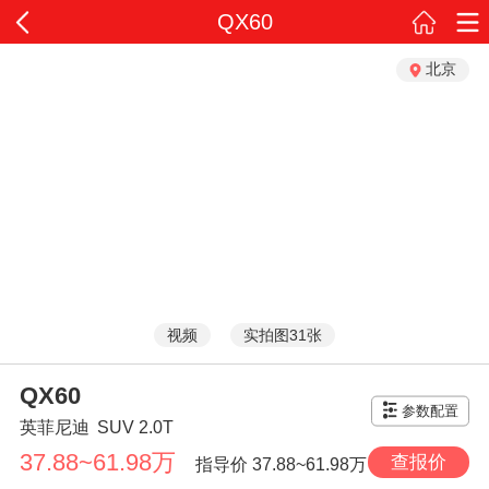
QX60
北京
视频
实拍图31张
QX60
参数配置
英菲尼迪
SUV
2.0T
37.88~61.98万
查报价
指导价
37.88~61.98万