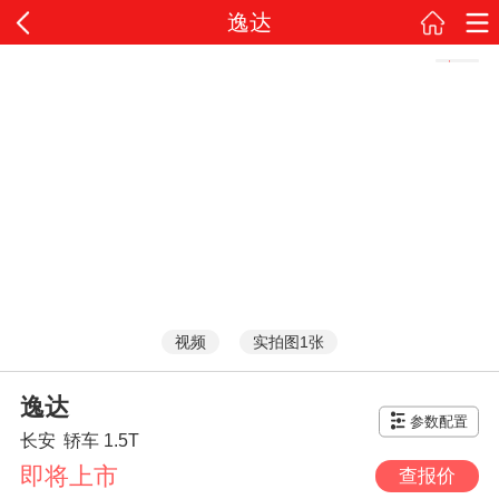
逸达
视频
实拍图1张
逸达
参数配置
长安
轿车
1.5T
即将上市
查报价