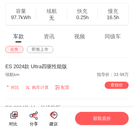
容量
续航
快充
慢充
97.7kWh
0.25h
16.5h
无
车款
资讯
视频
同级车
在售
即将上市
ES 2024款 Ultra四驱性能版
续航km
指导价：33.98万
查报价
对比
购车计算
配置
ES 2024款 Max长续航版
续航km
指导价：26.98万
获取底价
对比
分享
建议
查报价
对比
购车计算
配置