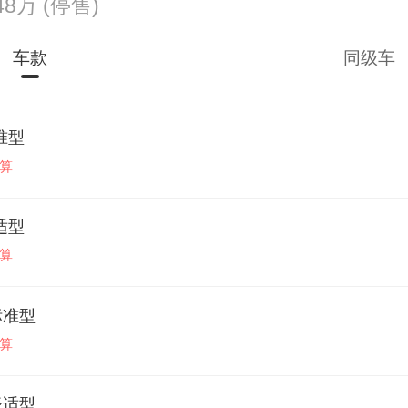
.48万
(停售)
车款
同级车
标准型
算
舒适型
算
T标准型
算
T舒适型