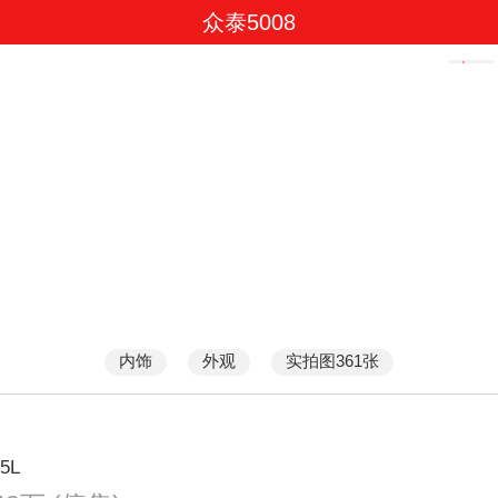
众泰5008
内饰
外观
实拍图361张
5L