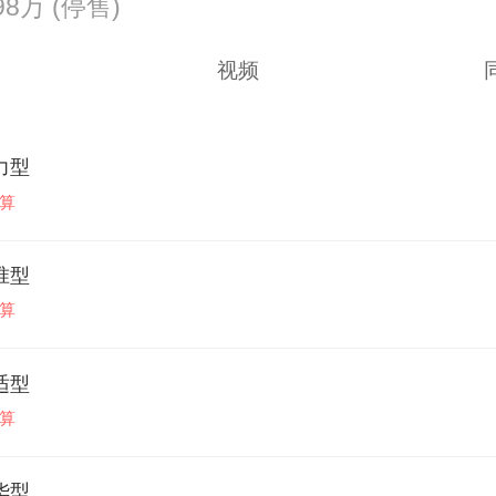
.98万
(停售)
视频
实力型
算
标准型
算
舒适型
算
豪华型