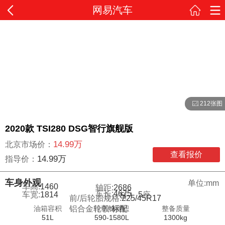
网易汽车
212张图
2020款 TSI280 DSG智行旗舰版
14.99万
北京市场价：
查看报价
14.99万
指导价：
车身外观
单位:mm
车高:
1460
轴距:
2686
车长:
4675
车宽:
1814
5
座
5
门
前/后轮胎规格:
225/45R17
油箱容积
行李舱容积
整备质量
铝合金轮毂:
标配
51L
590-1580L
1300kg