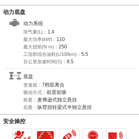
动力底盘
动力系统
排气量(L)：
1.4
最大功率(kW)：
110
最大扭矩(N·m)：
250
工信部综合油耗(L/100km)：
5.5
百公里加速时间(S)：
8.5
底盘
变速箱：
7档双离合
驱动方式：
前置前驱
前悬：
麦弗逊式独立悬挂
后悬：
纵臂扭转梁式半独立悬挂
安全操控