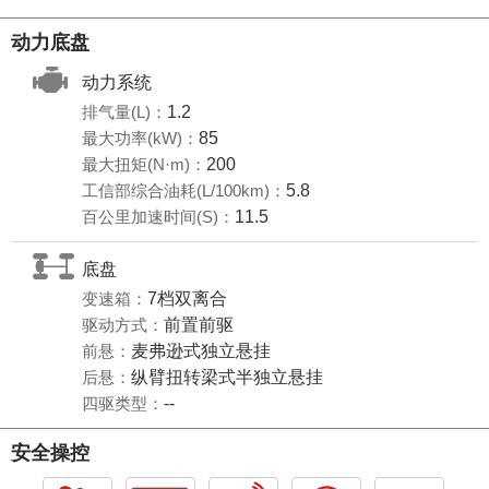
动力底盘
动力系统
排气量(L)：
1.2
最大功率(kW)：
85
最大扭矩(N·m)：
200
工信部综合油耗(L/100km)：
5.8
百公里加速时间(S)：
11.5
底盘
变速箱：
7档双离合
驱动方式：
前置前驱
前悬：
麦弗逊式独立悬挂
后悬：
纵臂扭转梁式半独立悬挂
四驱类型：
--
安全操控