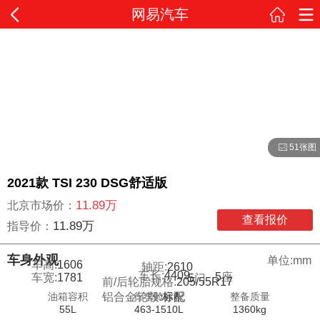
网易汽车
51张图
2021款 TSI 230 DSG舒适版
11.89万
北京市场价：
查看报价
11.89万
指导价：
车身外观
单位:mm
车高:
1606
轴距:
2610
车长:
4409
5
座
车宽:
1781
5
门
前/后轮胎规格:
205/55R17
油箱容积
行李舱容积
整备质量
铝合金轮毂:
标配
55L
463-1510L
1360kg