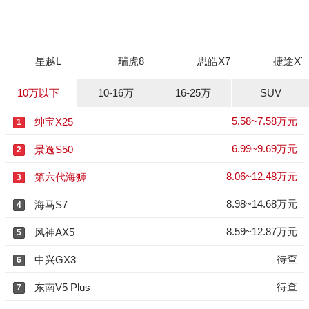
星越L
瑞虎8
思皓X7
捷途X70 
10万以下
10-16万
16-25万
SUV
5.58~7.58万元
绅宝X25
1
6.99~9.69万元
景逸S50
2
8.06~12.48万元
第六代海狮
3
8.98~14.68万元
海马S7
4
8.59~12.87万元
风神AX5
5
待查
中兴GX3
6
待查
东南V5 Plus
7