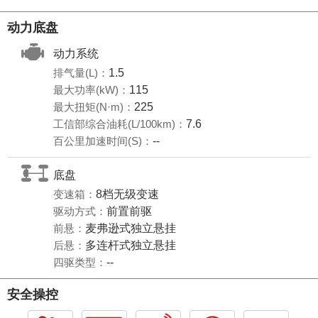
动力底盘
动力系统
排气量(L)：
1.5
最大功率(kW)：
115
最大扭矩(N·m)：
225
工信部综合油耗(L/100km)：
7.6
百公里加速时间(S)：
--
底盘
变速箱：
8档无级变速
驱动方式：
前置前驱
前悬：
麦弗逊式独立悬挂
后悬：
多连杆式独立悬挂
四驱类型：
--
安全操控