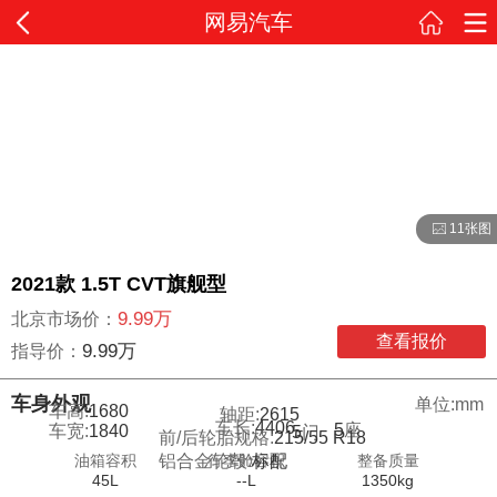
网易汽车
11张图
2021款 1.5T CVT旗舰型
9.99万
北京市场价：
查看报价
9.99万
指导价：
车身外观
单位:mm
车高:
1680
轴距:
2615
车长:
4406
5
座
车宽:
1840
5
门
前/后轮胎规格:
215/55 R18
油箱容积
行李舱容积
整备质量
铝合金轮毂:
标配
45L
--L
1350kg