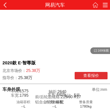
网易汽车
169张图
2020款 E·智尊版
25.38万
北京市场价：
查看报价
25.38万
指导价：
车身外观
单位:mm
车高:
1575
轴距:
2640
车长:
4405
5
座
车宽:
1795
5
门
前/后轮胎规格:
215/60 R17
油箱容积
行李舱容积
整备质量
铝合金轮毂:
标配
--L
--L
1780kg