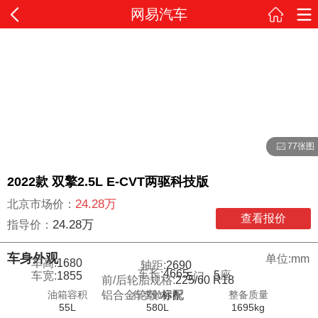
网易汽车
77张图
2022款 双擎2.5L E-CVT两驱科技版
24.28万
北京市场价：
查看报价
24.28万
指导价：
车身外观
单位:mm
车高:
1680
轴距:
2690
车长:
4665
5
座
车宽:
1855
5
门
前/后轮胎规格:
225/60 R18
油箱容积
行李舱容积
整备质量
铝合金轮毂:
标配
55L
580L
1695kg