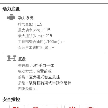
动力底盘
动力系统
排气量(L)：
1.5
最大功率(kW)：
115
最大扭矩(N·m)：
215
工信部综合油耗(L/100km)：
--
百公里加速时间(S)：
--
底盘
变速箱：
6档手自一体
驱动方式：
前置前驱
前悬：
麦弗逊式独立悬挂
后悬：
纵臂扭转梁式半独立悬挂
四驱类型：
--
安全操控