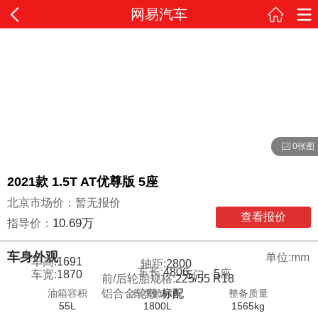
网易汽车
0张图
2021款 1.5T AT优尊版 5座
北京市场价：暂无报价
查看报价
10.69万
指导价：
车身外观
单位:mm
车高:
1691
轴距:
2800
车长:
4806
5
座
车宽:
1870
5
门
前/后轮胎规格:
225/55 R18
油箱容积
行李舱容积
整备质量
铝合金轮毂:
标配
55L
1800L
1565kg