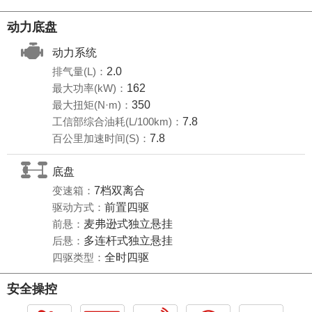
动力底盘
动力系统
排气量(L)：
2.0
最大功率(kW)：
162
最大扭矩(N·m)：
350
工信部综合油耗(L/100km)：
7.8
百公里加速时间(S)：
7.8
底盘
变速箱：
7档双离合
驱动方式：
前置四驱
前悬：
麦弗逊式独立悬挂
后悬：
多连杆式独立悬挂
四驱类型：
全时四驱
安全操控