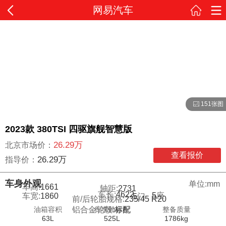
网易汽车
151张图
2023款 380TSI 四驱旗舰智慧版
26.29万
北京市场价：
查看报价
26.29万
指导价：
车身外观
单位:mm
车高:
1661
轴距:
2731
车长:
4622
5
座
车宽:
1860
5
门
前/后轮胎规格:
235/45 R20
油箱容积
行李舱容积
整备质量
铝合金轮毂:
标配
63L
525L
1786kg