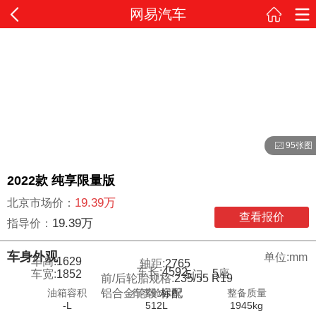
网易汽车
95张图
2022款 纯享限量版
19.39万
北京市场价：
查看报价
19.39万
指导价：
车身外观
单位:mm
车高:
1629
轴距:
2765
车长:
4592
5
座
车宽:
1852
5
门
前/后轮胎规格:
235/55 R19
油箱容积
行李舱容积
整备质量
铝合金轮毂:
标配
-L
512L
1945kg