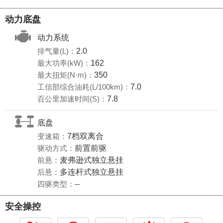
动力底盘
动力系统
排气量(L)：
2.0
最大功率(kW)：
162
最大扭矩(N·m)：
350
工信部综合油耗(L/100km)：
7.0
百公里加速时间(S)：
7.8
底盘
变速箱：
7档双离合
驱动方式：
前置前驱
前悬：
麦弗逊式独立悬挂
后悬：
多连杆式独立悬挂
四驱类型：
--
安全操控