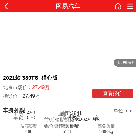
网易汽车
99张图
2021款 380TSI 猎心版
27.49万
北京市场价：
查看报价
27.49万
指导价：
车身外观
单位:mm
车高:
1459
轴距:
2841
车长:
4869
5
座
车宽:
1870
5
门
前/后轮胎规格:
245/45R18
油箱容积
行李舱容积
整备质量
铝合金轮毂:
标配
66L
514L
1660kg