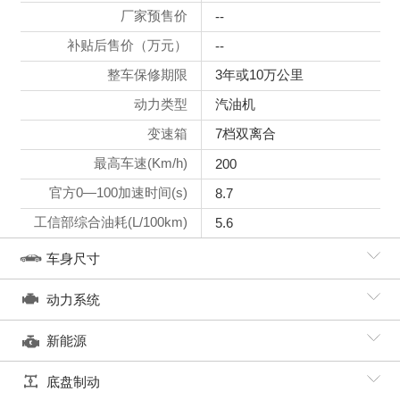
厂家预售价
--
补贴后售价（万元）
--
整车保修期限
3年或10万公里
动力类型
汽油机
变速箱
7档双离合
最高车速(Km/h)
200
官方0—100加速时间(s)
8.7
工信部综合油耗(L/100km)
5.6
车身尺寸
动力系统
新能源
底盘制动