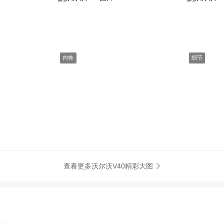
内饰
细节
查看更多沃尔沃V40精彩大图
讯