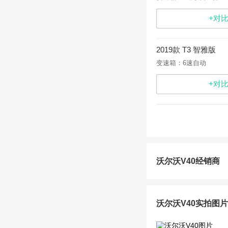
+对
2019款 T3 智雅版
变速箱：6速自动
+对
沃尔沃V40经销商
沃尔沃V40实拍图