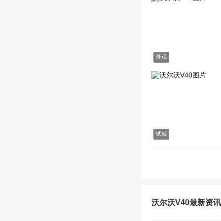
外观
试驾
沃尔沃V40最新资