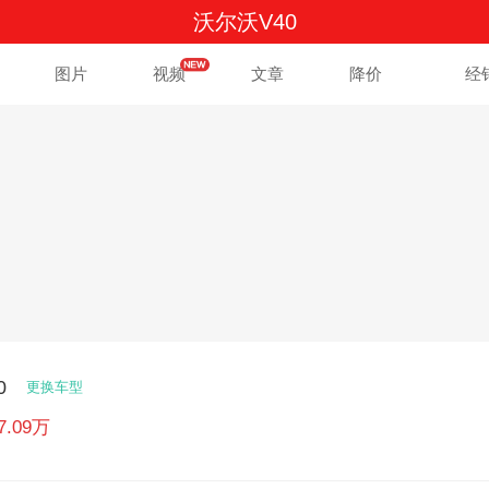
沃尔沃V40
图片
视频
文章
降价
经
0
更换车型
37.09万
万