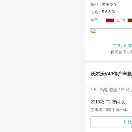
级别：
紧凑型车
油耗：
5.6-8.3L
颜色：
车型问
有问题问小
沃尔沃V40停产车
1.5L 涡轮增压 152马
2018款 T3 智尚版
变速箱：6速手自一体
+对