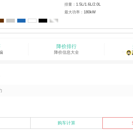
排量：
1.5L/1.6L/2.0L
最大功率：
180kW
答
降价排行
编
降价信息大全
款
力
比
购车计算