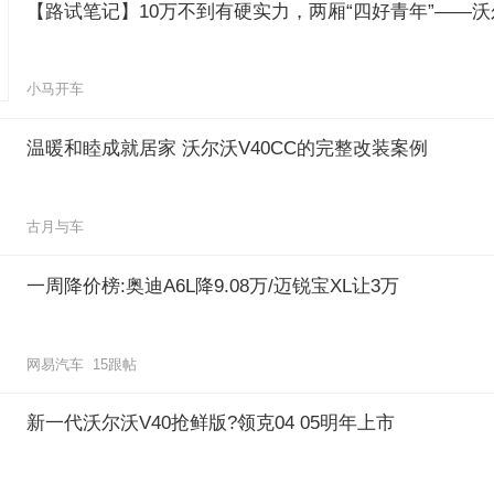
【路试笔记】10万不到有硬实力，两厢“四好青年”——沃尔
小马开车
温暖和睦成就居家 沃尔沃V40CC的完整改装案例
古月与车
一周降价榜:奥迪A6L降9.08万/迈锐宝XL让3万
网易汽车 15跟帖
新一代沃尔沃V40抢鲜版?领克04 05明年上市