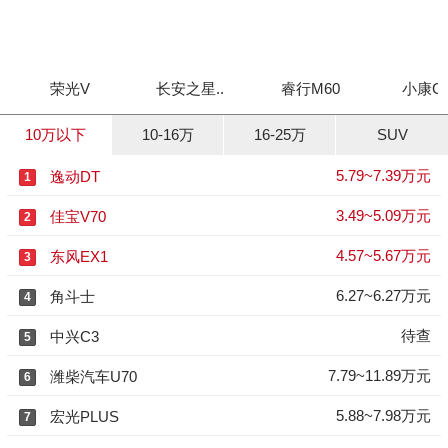
荣光V
长安之星..
睿行M60
小康C3
10万以下
10-16万
16-25万
SUV
5.79~7.39万元
逸动DT
1
3.49~5.09万元
佳宝V70
2
4.57~5.67万元
东风EX1
3
6.27~6.27万元
角斗士
4
待查
中兴C3
5
7.79~11.89万元
潍柴汽车U70
6
5.88~7.98万元
宏光PLUS
7