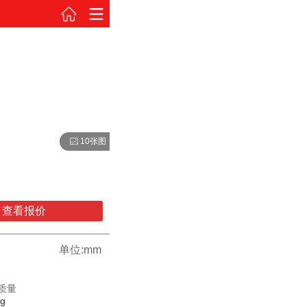
10张图
查看报价
单位:mm
质量
kg