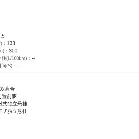
1.5
)：
138
m)：
300
(L/100km)：
--
间(S)：
--
档双离合
前置前驱
逊式独立悬挂
杆式独立悬挂