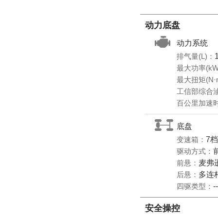
动力底盘
动力系统
排气量(L)：
最大功率(kW
最大扭矩(N·
工信部综合油耗
百公里加速时
底盘
变速箱：
7
驱动方式：
前悬：
麦弗
后悬：
多连
四驱类型：
--
安全操控