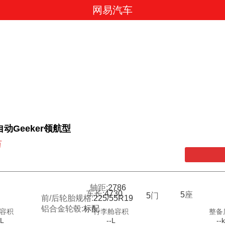
网易汽车
T自动Geeker领航型
万
轴距:
2786
车长:
4730
5
座
5
门
前/后轮胎规格:
225/55R19
铝合金轮毂:
标配
容积
行李舱容积
整备
-L
--L
--