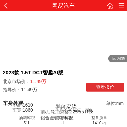
网易汽车
0张图
2023款 1.5T DCT智趣AI版
11.49万
北京市场价：
查看报价
11.49万
指导价：
车身外观
单位:mm
车高:
1610
轴距:
2715
车长:
4540
5
座
车宽:
1860
5
门
前/后轮胎规格:
225/55 R18
油箱容积
行李舱容积
整备质量
铝合金轮毂:
标配
51L
-L
1410kg