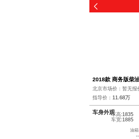
2018款 商务版柴油
北京市场价：暂无报
11.68万
指导价：
车身外观
车高:
1835
车宽:
1885
油箱
-