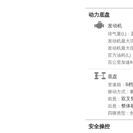
动力底盘
发动机
排气量(L)：
发动机最大功
发动机最大扭
官方油耗(L)
百公里加速时
底盘
变速箱：
6
驱动方式：
前悬：
双叉
后悬：
整体
四驱类型：
安全操控