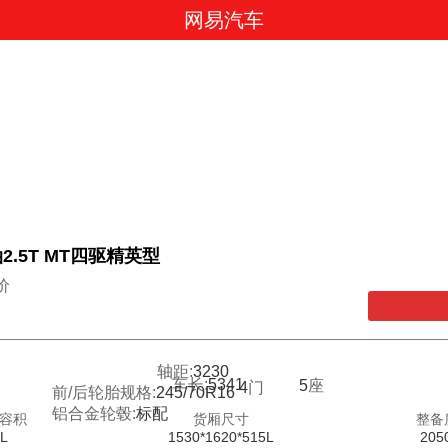
网易汽车
2.5T MT四驱精英型
价
轴距:
3230
车长:
5341
5
座
4
门
前/后轮胎规格:
245/70R16
铝合金轮毂:
标配
容积
货厢尺寸
整备
-L
1530*1620*515L
205