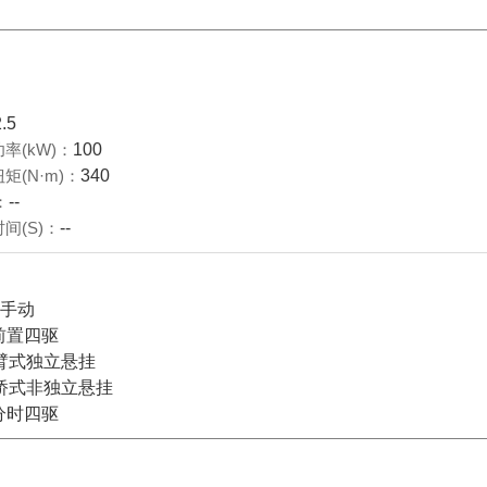
2.5
率(kW)：
100
矩(N·m)：
340
：
--
间(S)：
--
档手动
前置四驱
臂式独立悬挂
桥式非独立悬挂
分时四驱