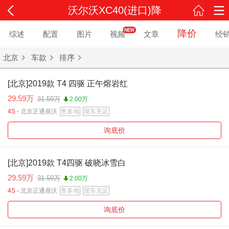
沃尔沃XC40(进口)降
价
降价
综述
配置
图片
视频
文章
经
北京
车款
排序
[北京]2019款 T4 四驱 正午熔岩红
29.59万
31.59万
2.00万
4S -
北京正通鼎沃
售多地
现车充足
询底价
[北京]2019款 T4四驱 破晓冰雪白
29.59万
31.59万
2.00万
4S -
北京正通鼎沃
售多地
现车充足
询底价