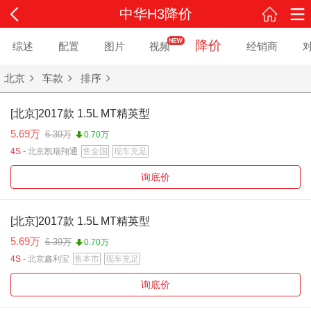
中华H3降价
降价
综述
配置
图片
视频
经销商
北京
车款
排序
[北京]2017款 1.5L MT精英型
5.69万
6.39万
0.70万
4S -
北京凯瑞翔通
售全国
现车充足
询底价
[北京]2017款 1.5L MT精英型
5.69万
6.39万
0.70万
4S -
北京鑫利宝
售本市
现车充足
询底价