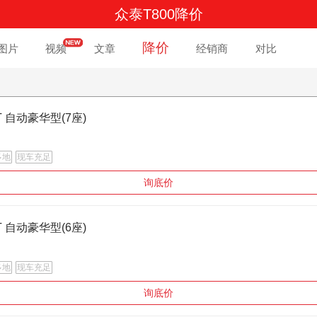
众泰T800降价
降价
图片
视频
文章
经销商
对比
0T 自动豪华型(7座)
多地
现车充足
询底价
0T 自动豪华型(6座)
多地
现车充足
询底价