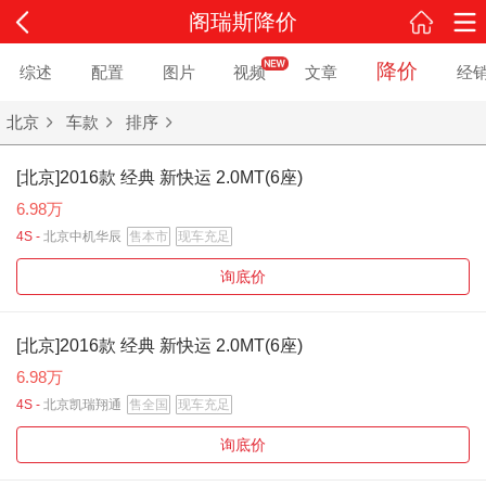
阁瑞斯降价
降价
综述
配置
图片
视频
文章
经
北京
车款
排序
[北京]2016款 经典 新快运 2.0MT(6座)
6.98万
4S -
北京中机华辰
售本市
现车充足
询底价
[北京]2016款 经典 新快运 2.0MT(6座)
6.98万
4S -
北京凯瑞翔通
售全国
现车充足
询底价