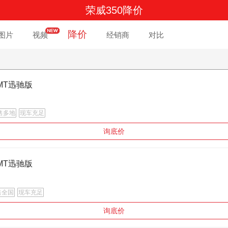
荣威350降价
降价
图片
视频
经销商
对比
.5MT迅驰版
售多地
现车充足
询底价
.5MT迅驰版
售全国
现车充足
询底价