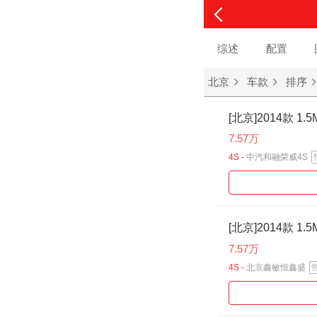
综述
配置
北京
车款
排序
[北京]2014款 1
7.57万
4S -
中汽和融荣威4S
[北京]2014款 1
7.57万
4S -
北京鑫敏恒鑫盛