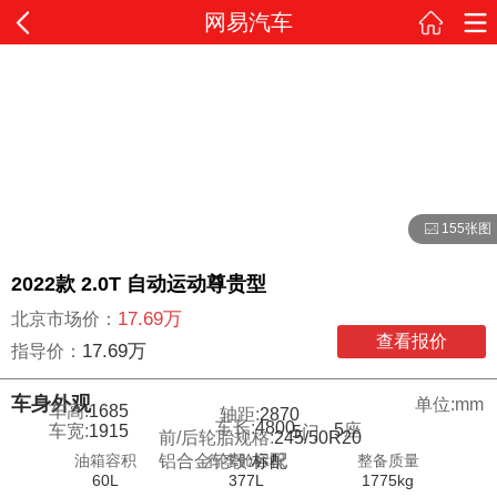
网易汽车
155张图
2022款 2.0T 自动运动尊贵型
17.69万
北京市场价：
查看报价
17.69万
指导价：
车身外观
单位:mm
车高:
1685
轴距:
2870
车长:
4800
5
座
车宽:
1915
5
门
前/后轮胎规格:
245/50R20
油箱容积
行李舱容积
整备质量
铝合金轮毂:
标配
60L
377L
1775kg