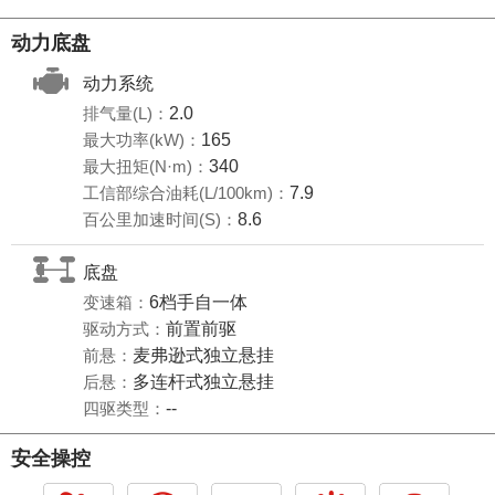
动力底盘
动力系统
排气量(L)：
2.0
最大功率(kW)：
165
最大扭矩(N·m)：
340
工信部综合油耗(L/100km)：
7.9
百公里加速时间(S)：
8.6
底盘
变速箱：
6档手自一体
驱动方式：
前置前驱
前悬：
麦弗逊式独立悬挂
后悬：
多连杆式独立悬挂
四驱类型：
--
安全操控