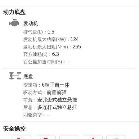
动力底盘
发动机
排气量(L)：
1.5
发动机最大功率(kW)：
124
发动机最大扭矩(N·m)：
265
官方油耗(L)：
6.3
百公里加速时间(S)：
--
底盘
变速箱：
6档手自一体
驱动方式：
前置前驱
前悬：
麦弗逊式独立悬挂
后悬：
多连杆式独立悬挂
四驱类型：
--
安全操控