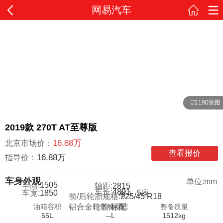
网易汽车
190张图
2019款 270T AT至尊版
16.88万
北京市场价：
查看报价
16.88万
指导价：
车身外观
单位:mm
车高:
1505
轴距:
2815
车长:
4891
车宽:
1850
5
座
4
门
前/后轮胎规格:
225/45 R18
油箱容积
行李舱容积
整备质量
铝合金轮毂:
标配
55L
--L
1512kg