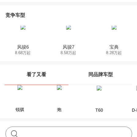
竞争车型
风骏6
风骏7
宝典
8.68万起
8.58万起
8.28万起
看了又看
同品牌车型
长城炮
锐骐
风骏7
炮
长城炮EV
风骏
T60
D