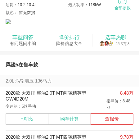
油耗：
10.2-10.4L
最大功率：
118kW
全部参数
颜色：
暂无数据
车型问答
降价排行
选车热聊
有问题问小编
降价信息大全
45.3万人
风骏5在售车款
2.0L 涡轮增压 136马力
2020款 大双排 柴油2.0T MT两驱精英型
8.48万
GW4D20M
指导价：8.48
变速箱：6速手动
万
+对比
购车计算
查报价
2020款 大双排 柴油2.0T MT四驱精英型
9.78万