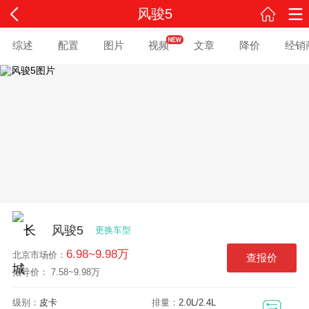
风骏5
综述
配置
图片
视频
文章
降价
经销
风骏5
更换车型
6.98~9.98万
北京
市场价：
查报价
指导价： 7.58~9.98万
级别：
皮卡
排量：
2.0L/2.4L